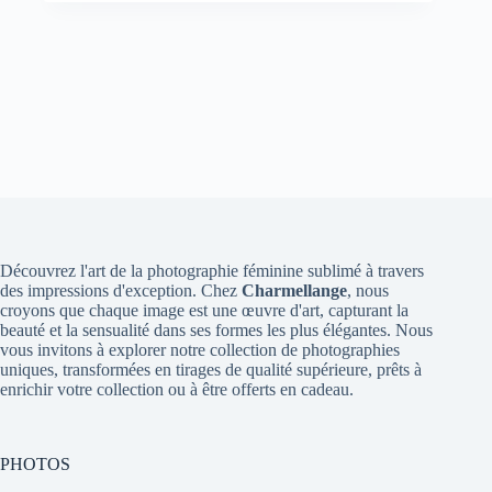
initial
actuel
était :
est :
10,00 €.
7,00 €.
Découvrez l'art de la photographie féminine sublimé à travers
des impressions d'exception. Chez
Charmellange
, nous
croyons que chaque image est une œuvre d'art, capturant la
beauté et la sensualité dans ses formes les plus élégantes. Nous
vous invitons à explorer notre collection de photographies
uniques, transformées en tirages de qualité supérieure, prêts à
enrichir votre collection ou à être offerts en cadeau.
PHOTOS