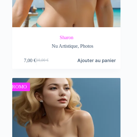
Sharon
Nu Artistique
,
Photos
Ajouter au panier
7,00
€
10,00
€
Le
Le
prix
prix
initial
actuel
était :
est :
10,00 €.
7,00 €.
PROMO