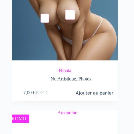
Hinata
Nu Artistique
,
Photos
Ajouter au panier
7,00
€
10,00
€
Le
Le
prix
prix
initial
actuel
était :
est :
10,00 €.
7,00 €.
PROMO