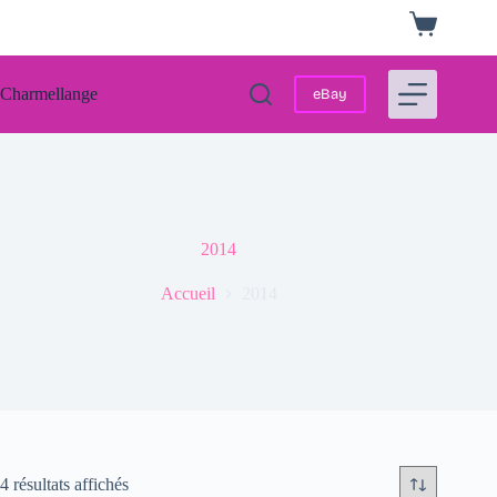
Passer
Panier
au
d’achat
contenu
Charmellange
eBay
2014
Accueil
2014
Trié
4 résultats affichés