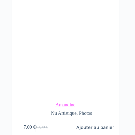
Amandine
Nu Artistique
,
Photos
Ajouter au panier
7,00
€
10,00
€
Le
Le
prix
prix