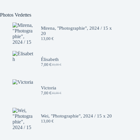
Photos Vedettes
Mirena, "Photographie", 2024 / 15 x
20
13,00
€
Élisabeth
7,00
€
10,00
€
Le
Le
prix
prix
initial
actuel
était :
est :
10,00 €.
7,00 €.
Victoria
7,00
€
10,00
€
Le
Le
prix
prix
initial
actuel
était :
est :
10,00 €.
7,00 €.
Wei, "Photographie", 2024 / 15 x 20
13,00
€