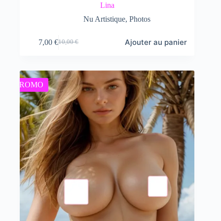
Lina
Nu Artistique
,
Photos
Ajouter au panier
7,00
€
10,00
€
Le
Le
prix
prix
initial
actuel
était :
est :
10,00 €.
7,00 €.
PROMO