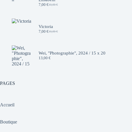
7,00
€
10,00
€
Le
Le
prix
prix
initial
actuel
était :
est :
10,00 €.
7,00 €.
Victoria
7,00
€
10,00
€
Le
Le
prix
prix
initial
actuel
était :
est :
10,00 €.
7,00 €.
Wei, "Photographie", 2024 / 15 x 20
13,00
€
PAGES
Accueil
Boutique