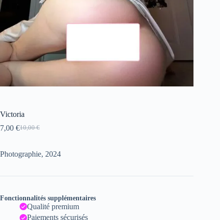
Victoria
7,00
€
10,00
€
Le
Le
prix
prix
initial
actuel
Photographie, 2024
était :
est :
10,00 €.
7,00 €.
Fonctionnalités supplémentaires
Qualité premium
Paiements sécurisés