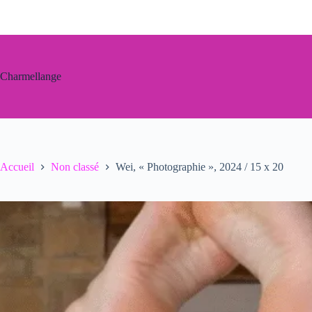
Passer
au
contenu
Charmellange
Accueil
Non classé
Wei, « Photographie », 2024 / 15 x 20