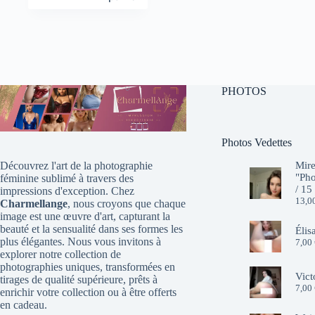
prix
prix
initial
actuel
était :
est :
10,00 €.
7,00 €.
PHOTOS
Photos Vedettes
Mire
Découvrez l'art de la photographie
"Pho
féminine sublimé à travers des
/ 15
impressions d'exception. Chez
13,0
Charmellange
, nous croyons que chaque
image est une œuvre d'art, capturant la
beauté et la sensualité dans ses formes les
Élis
plus élégantes. Nous vous invitons à
7,00
explorer notre collection de
photographies uniques, transformées en
Vict
tirages de qualité supérieure, prêts à
7,00
enrichir votre collection ou à être offerts
en cadeau.