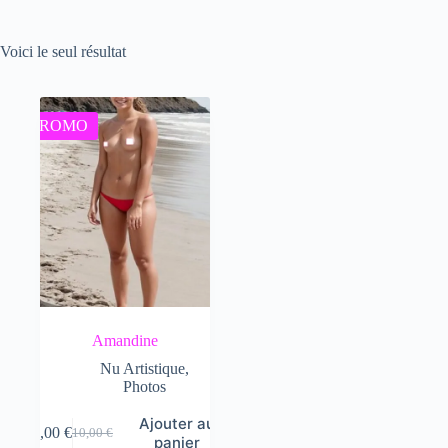
Voici le seul résultat
PROMO
Amandine
Nu Artistique
,
Photos
Ajouter au
7,00
€
10,00
€
Le
Le
panier