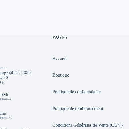
PAGES
Accueil
na,
tographie", 2024
Boutique
 x 20
0
€
Politique de confidentialité
abeth
€
10,00
€
Le
Le
prix
prix
Politique de remboursement
initial
actuel
oria
était :
est :
€
10,00
€
10,00 €.
7,00 €.
Le
Le
prix
prix
Conditions Générales de Vente (CGV)
initial
actuel