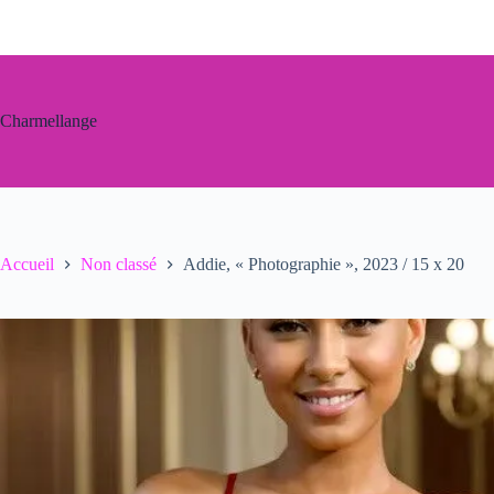
Passer
au
contenu
Charmellange
Accueil
Non classé
Addie, « Photographie », 2023 / 15 x 20