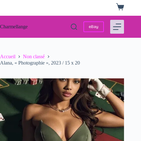
Passer
Panier
au
d’achat
contenu
Charmellange
eBay
Accueil
Non classé
Alana, « Photographie », 2023 / 15 x 20