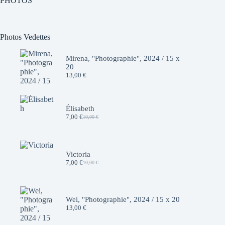
PHOTOS
Photos Vedettes
Mirena, "Photographie", 2024 / 15 x
20
13,00
€
Élisabeth
7,00
€
10,00
€
Le
Le
prix
prix
initial
actuel
était :
est :
10,00 €.
7,00 €.
Victoria
7,00
€
10,00
€
Le
Le
prix
prix
initial
actuel
était :
est :
10,00 €.
7,00 €.
Wei, "Photographie", 2024 / 15 x 20
13,00
€