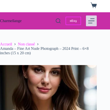
Passer
Panier
au
d’achat
contenu
Charmellange
eBay
Accueil
Non classé
Amanda – Fine Art Nude Photograph – 2024 Print – 6×8
inches (15 x 20 cm)