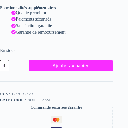
Fonctionnalités supplémentaires
Qualité premium
Paiements sécurisés
Satisfaction garantie
Garantie de remboursement
En stock
quantité
Ajouter au panier
de
Amanda
-
Fine
Art
Nude
UGS :
1759132523
Photograph
CATÉGORIE :
NON CLASSÉ
-
2024
Commande sécurisée garantie
Print
-
6x8
inches