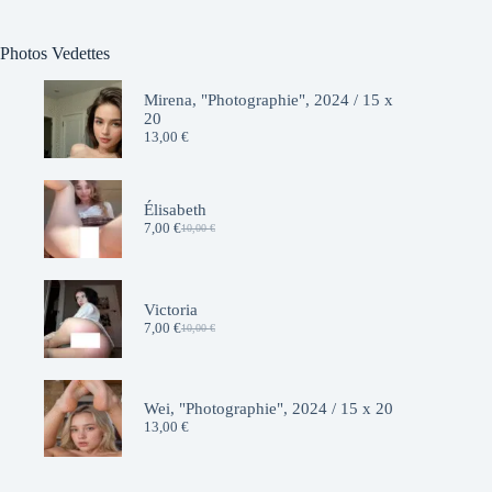
Photos Vedettes
Mirena, "Photographie", 2024 / 15 x
20
13,00
€
Élisabeth
7,00
€
10,00
€
Le
Le
prix
prix
initial
actuel
était :
est :
10,00 €.
7,00 €.
Victoria
7,00
€
10,00
€
Le
Le
prix
prix
initial
actuel
était :
est :
10,00 €.
7,00 €.
Wei, "Photographie", 2024 / 15 x 20
13,00
€