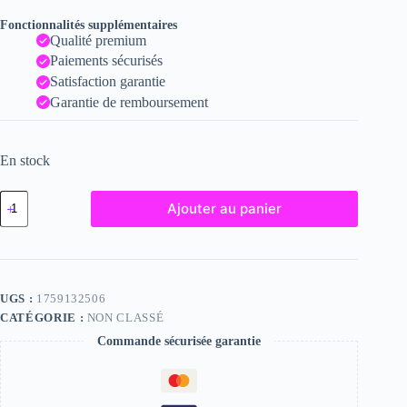
Fonctionnalités supplémentaires
Qualité premium
Paiements sécurisés
Satisfaction garantie
Garantie de remboursement
En stock
quantité
Ajouter au panier
de
Barbara
-
Fine
Art
Nude
UGS :
1759132506
Photograph
CATÉGORIE :
NON CLASSÉ
-
2024
Commande sécurisée garantie
Print
-
6x8
inches