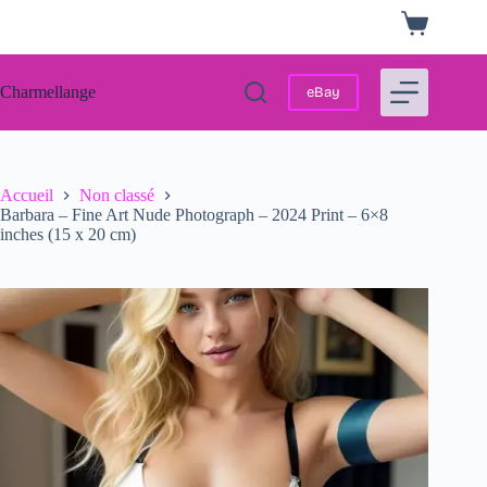
Passer
Panier
au
d’achat
contenu
Charmellange
eBay
Accueil
Non classé
Barbara – Fine Art Nude Photograph – 2024 Print – 6×8
inches (15 x 20 cm)