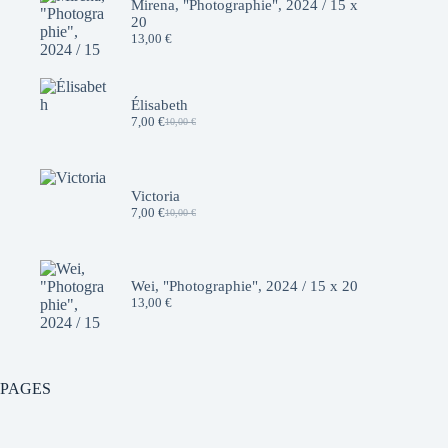
Mirena, "Photographie", 2024 / 15 x
20
13,00
€
Élisabeth
7,00
€
10,00
€
Le
Le
prix
prix
initial
actuel
était :
est :
10,00 €.
7,00 €.
Victoria
7,00
€
10,00
€
Le
Le
prix
prix
initial
actuel
était :
est :
10,00 €.
7,00 €.
Wei, "Photographie", 2024 / 15 x 20
13,00
€
PAGES