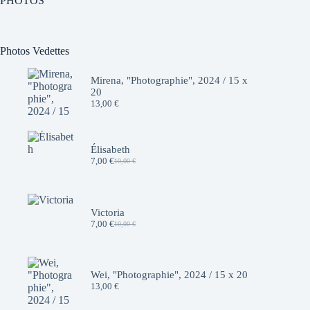
PHOTOS
Photos Vedettes
Mirena, "Photographie", 2024 / 15 x
20
13,00
€
Élisabeth
7,00
€
10,00
€
Le
Le
prix
prix
initial
actuel
était :
est :
10,00 €.
7,00 €.
Victoria
7,00
€
10,00
€
Le
Le
prix
prix
initial
actuel
était :
est :
10,00 €.
7,00 €.
Wei, "Photographie", 2024 / 15 x 20
13,00
€