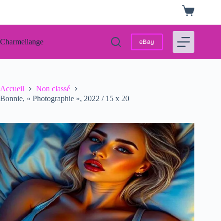
Passer
Panier
au
d’achat
contenu
Charmellange
eBay
Accueil
Non classé
Bonnie, « Photographie », 2022 / 15 x 20