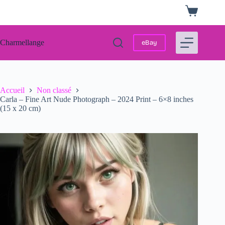
Passer
Panier
au
d’achat
contenu
Charmellange
eBay
Accueil
Non classé
Carla – Fine Art Nude Photograph – 2024 Print – 6×8 inches
(15 x 20 cm)