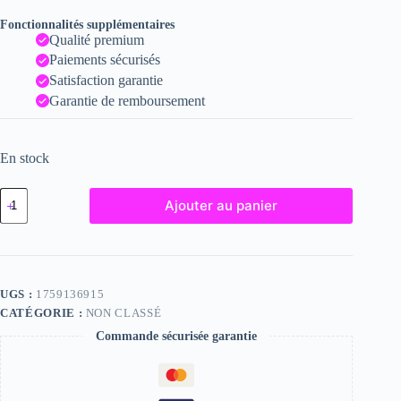
Fonctionnalités supplémentaires
Qualité premium
Paiements sécurisés
Satisfaction garantie
Garantie de remboursement
En stock
quantité
Ajouter au panier
de
Carla
-
Fine
Art
Nude
UGS :
1759136915
Photograph
CATÉGORIE :
NON CLASSÉ
-
2024
Commande sécurisée garantie
Print
-
6x8
inches