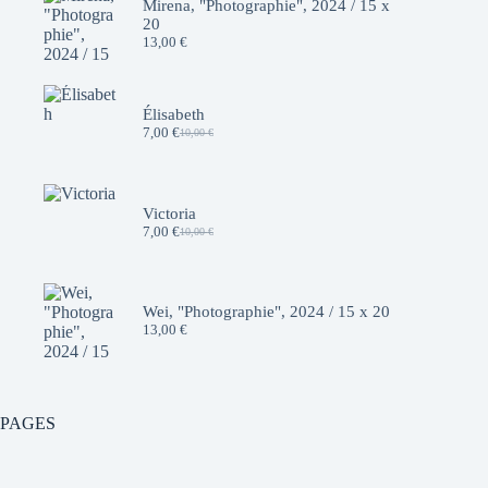
Mirena, "Photographie", 2024 / 15 x
20
13,00
€
Élisabeth
7,00
€
10,00
€
Le
Le
prix
prix
initial
actuel
était :
est :
10,00 €.
7,00 €.
Victoria
7,00
€
10,00
€
Le
Le
prix
prix
initial
actuel
était :
est :
10,00 €.
7,00 €.
Wei, "Photographie", 2024 / 15 x 20
13,00
€
PAGES