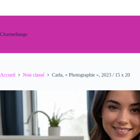
Passer
au
contenu
Charmellange
Accueil
Non classé
Carla, « Photographie », 2023 / 15 x 20