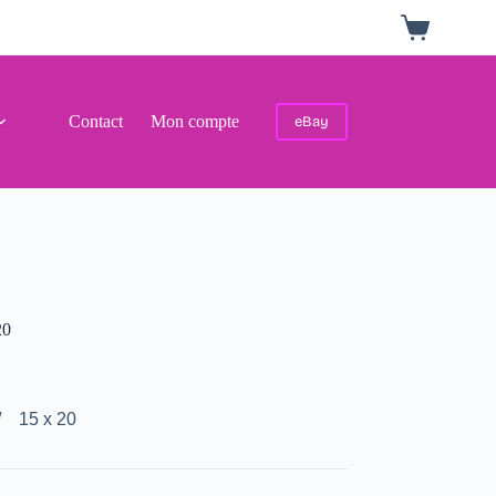
Panier
d’achat
Contact
Mon compte
eBay
20
/ 15 x 20