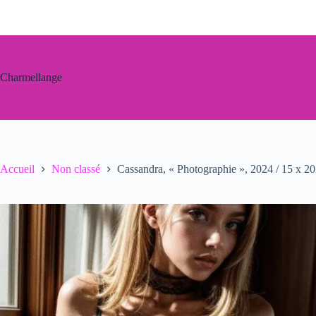
Passer
au
contenu
Charmellange
Accueil
Non classé
Cassandra, « Photographie », 2024 / 15 x 20