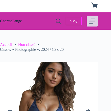
Passer
Panier
au
d’achat
contenu
Charmellange
eBay
Accueil
Non classé
Cassie, « Photographie », 2024 / 15 x 20