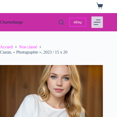
Passer
Panier
au
d’achat
contenu
Charmellange
eBay
Accueil
Non classé
Ciaran, « Photographie », 2023 / 15 x 20