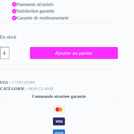
Paiements sécurisés
Satisfaction garantie
Garantie de remboursement
En stock
quantité
Ajouter au panier
de
Ciaran,
"Photographie",
2023
/
15
UGS :
1759135590
x
CATÉGORIE :
NON CLASSÉ
20
Commande sécurisée garantie