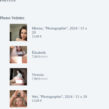
PHOTOS
Photos Vedettes
Mirena, "Photographie", 2024 / 15 x
20
13,00
€
Élisabeth
7,00
€
10,00
€
Le
Le
prix
prix
initial
actuel
était :
est :
10,00 €.
7,00 €.
Victoria
7,00
€
10,00
€
Le
Le
prix
prix
initial
actuel
était :
est :
10,00 €.
7,00 €.
Wei, "Photographie", 2024 / 15 x 20
13,00
€