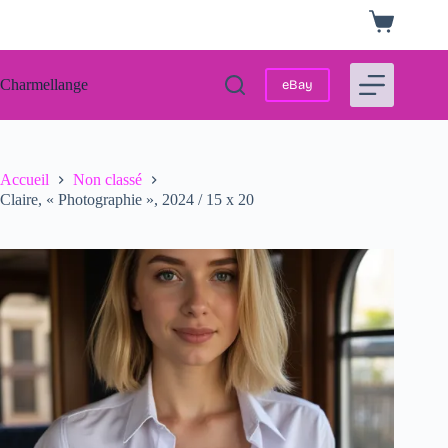
Passer
Panier
au
d’achat
contenu
Charmellange
eBay
Accueil
Non classé
Claire, « Photographie », 2024 / 15 x 20