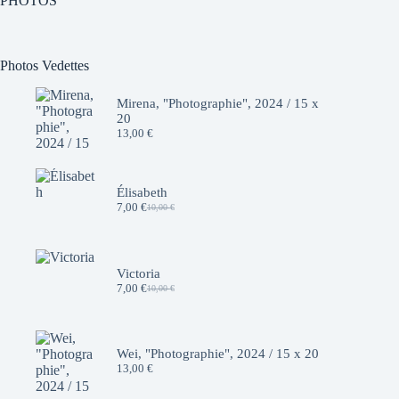
PHOTOS
Photos Vedettes
Mirena, "Photographie", 2024 / 15 x
20
13,00
€
Élisabeth
7,00
€
10,00
€
Le
Le
prix
prix
initial
actuel
était :
est :
10,00 €.
7,00 €.
Victoria
7,00
€
10,00
€
Le
Le
prix
prix
initial
actuel
était :
est :
10,00 €.
7,00 €.
Wei, "Photographie", 2024 / 15 x 20
13,00
€