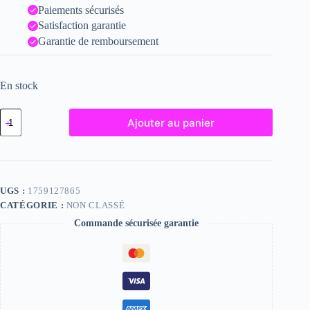
Paiements sécurisés
Satisfaction garantie
Garantie de remboursement
En stock
quantité
Ajouter au panier
de
Claire,
"Photographie",
2024
/
15
UGS :
1759127865
x
CATÉGORIE :
NON CLASSÉ
20
Commande sécurisée garantie