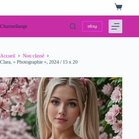
Passer
Panier
au
d’achat
contenu
Charmellange
eBay
Accueil
Non classé
Clara, « Photographie », 2024 / 15 x 20