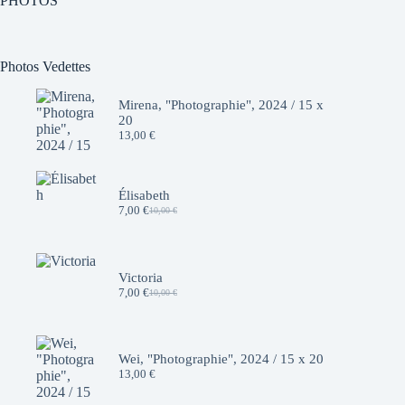
PHOTOS
Photos Vedettes
Mirena, "Photographie", 2024 / 15 x
20
13,00
€
Élisabeth
7,00
€
10,00
€
Le
Le
prix
prix
initial
actuel
était :
est :
10,00 €.
7,00 €.
Victoria
7,00
€
10,00
€
Le
Le
prix
prix
initial
actuel
était :
est :
10,00 €.
7,00 €.
Wei, "Photographie", 2024 / 15 x 20
13,00
€