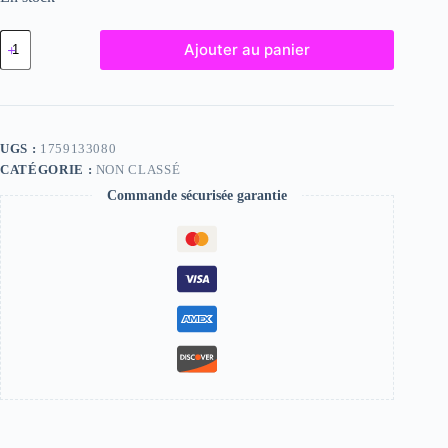
quantité
Ajouter au panier
de
Cornelia,
"Photographie",
2024
/
15
UGS :
1759133080
x
CATÉGORIE :
NON CLASSÉ
20
Commande sécurisée garantie