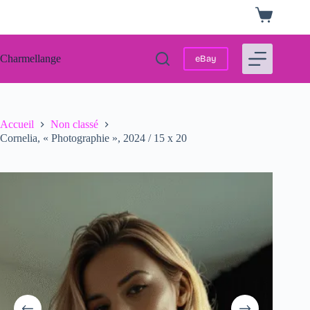
Passer
Panier
au
d’achat
contenu
Charmellange
eBay
Accueil
Non classé
Cornelia, « Photographie », 2024 / 15 x 20