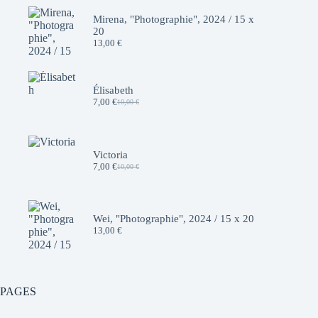
Mirena, "Photographie", 2024 / 15 x
20
13,00
€
Élisabeth
7,00
€
10,00
€
Le
Le
prix
prix
initial
actuel
était :
est :
10,00 €.
7,00 €.
Victoria
7,00
€
10,00
€
Le
Le
prix
prix
initial
actuel
était :
est :
10,00 €.
7,00 €.
Wei, "Photographie", 2024 / 15 x 20
13,00
€
PAGES