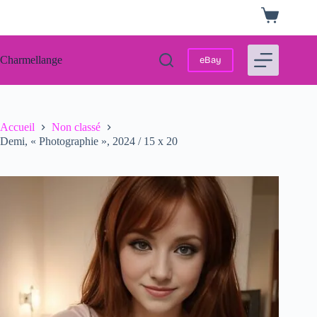
Passer
Panier
au
d’achat
contenu
Charmellange
eBay
Accueil
Non classé
Demi, « Photographie », 2024 / 15 x 20