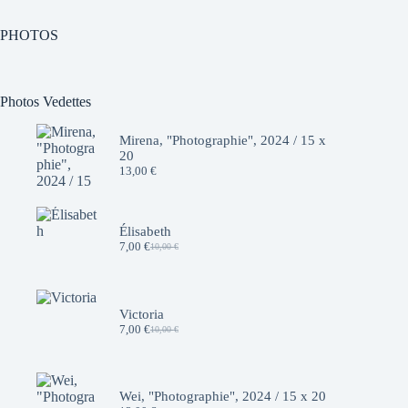
PHOTOS
Photos Vedettes
Mirena, "Photographie", 2024 / 15 x
20
13,00
€
Élisabeth
7,00
€
10,00
€
Le
Le
prix
prix
initial
actuel
était :
est :
10,00 €.
7,00 €.
Victoria
7,00
€
10,00
€
Le
Le
prix
prix
initial
actuel
était :
est :
10,00 €.
7,00 €.
Wei, "Photographie", 2024 / 15 x 20