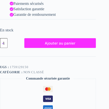
Paiements sécurisés
Satisfaction garantie
Garantie de remboursement
En stock
quantité
Ajouter au panier
de
Eila,
"Photographie",
2023
/
15
UGS :
1759129150
x
CATÉGORIE :
NON CLASSÉ
20
Commande sécurisée garantie