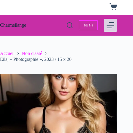
Passer
Panier
au
d’achat
contenu
Charmellange
eBay
Accueil
Non classé
Eila, « Photographie », 2023 / 15 x 20