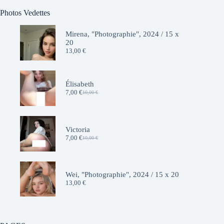
Photos Vedettes
Mirena, "Photographie", 2024 / 15 x
20
13,00
€
Élisabeth
7,00
€
10,00
€
Le
Le
prix
prix
initial
actuel
était :
est :
10,00 €.
7,00 €.
Victoria
7,00
€
10,00
€
Le
Le
prix
prix
initial
actuel
était :
est :
10,00 €.
7,00 €.
Wei, "Photographie", 2024 / 15 x 20
13,00
€