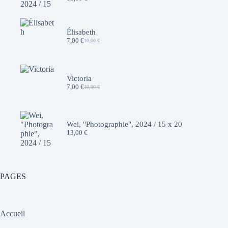
Élisabeth
7,00
€
10,00
€
Le
Le
prix
prix
initial
actuel
était :
est :
10,00 €.
7,00 €.
Victoria
7,00
€
10,00
€
Le
Le
prix
prix
initial
actuel
était :
est :
10,00 €.
7,00 €.
Wei, "Photographie", 2024 / 15 x 20
13,00
€
PAGES
Accueil