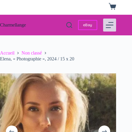
Passer
Panier
au
d’achat
contenu
Charmellange
eBay
Accueil
Non classé
Elena, « Photographie », 2024 / 15 x 20