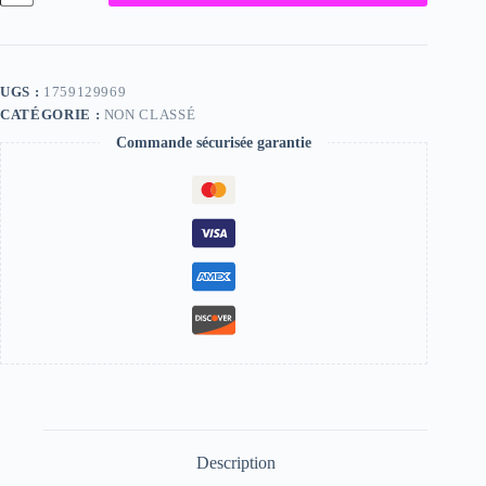
Elena,
"Photographie",
2024
/
15
UGS :
1759129969
x
CATÉGORIE :
NON CLASSÉ
20
Commande sécurisée garantie
Description