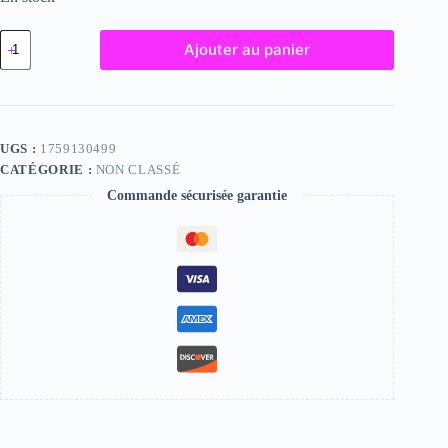
quantité
Ajouter au panier
de
Elia,
"Photographie",
2024
/
15
UGS :
1759130499
x
CATÉGORIE :
NON CLASSÉ
20
Commande sécurisée garantie