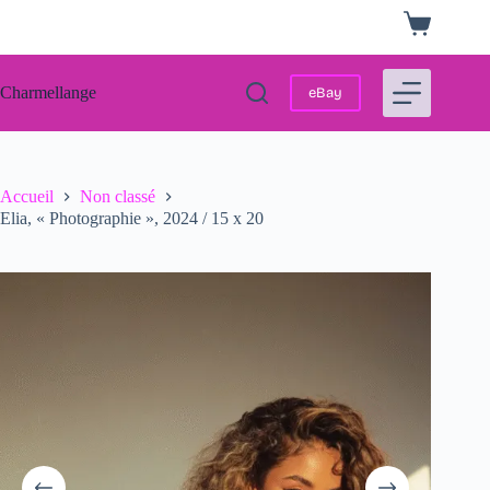
Passer
Panier
au
d’achat
contenu
Charmellange
eBay
Accueil
Non classé
Elia, « Photographie », 2024 / 15 x 20