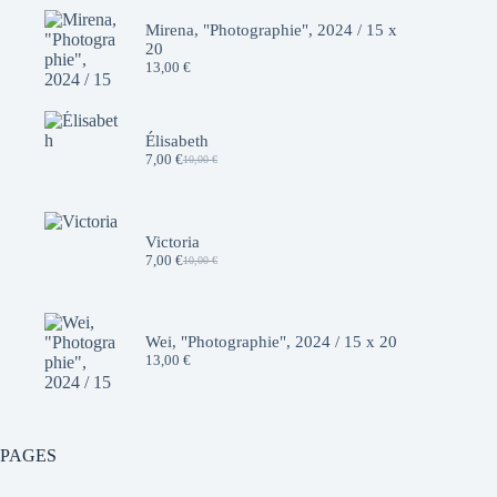
Mirena, "Photographie", 2024 / 15 x
20
13,00
€
Élisabeth
7,00
€
10,00
€
Le
Le
prix
prix
initial
actuel
était :
est :
10,00 €.
7,00 €.
Victoria
7,00
€
10,00
€
Le
Le
prix
prix
initial
actuel
était :
est :
10,00 €.
7,00 €.
Wei, "Photographie", 2024 / 15 x 20
13,00
€
PAGES