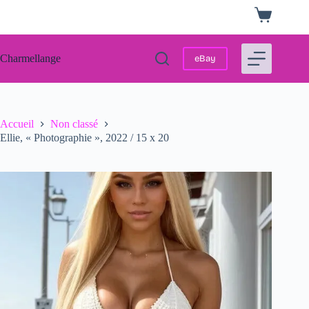
Passer
Panier
au
d’achat
contenu
Charmellange
eBay
Accueil
Non classé
Ellie, « Photographie », 2022 / 15 x 20