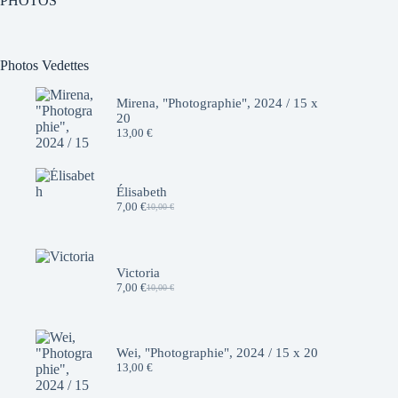
PHOTOS
Photos Vedettes
Mirena, "Photographie", 2024 / 15 x
20
13,00
€
Élisabeth
7,00
€
10,00
€
Le
Le
prix
prix
initial
actuel
était :
est :
10,00 €.
7,00 €.
Victoria
7,00
€
10,00
€
Le
Le
prix
prix
initial
actuel
était :
est :
10,00 €.
7,00 €.
Wei, "Photographie", 2024 / 15 x 20
13,00
€