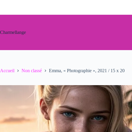
Passer
au
contenu
Charmellange
Accueil
Non classé
Emma, « Photographie », 2021 / 15 x 20