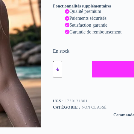
Fonctionnalités supplémentaires
Qualité premium
Paiements sécurisés
Satisfaction garantie
Garantie de remboursement
En stock
quantité
de
Emma,
"Photographie",
2021
/
15
x
UGS :
1759131801
20
CATÉGORIE :
NON CLASSÉ
Commande s