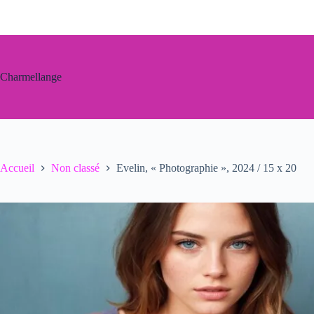
Passer
au
contenu
Charmellange
Accueil
Non classé
Evelin, « Photographie », 2024 / 15 x 20