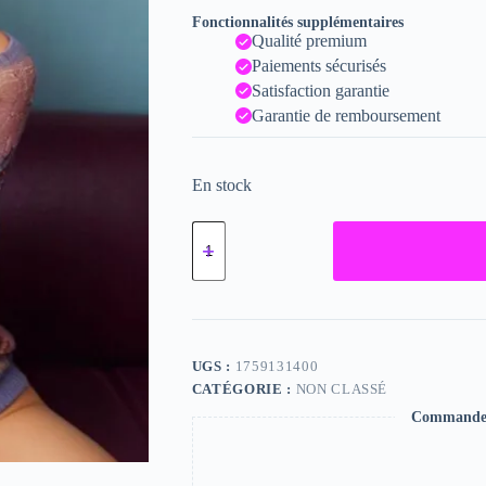
Fonctionnalités supplémentaires
Qualité premium
Paiements sécurisés
Satisfaction garantie
Garantie de remboursement
En stock
quantité
de
Evelin,
"Photographie",
2024
/
15
x
UGS :
1759131400
20
CATÉGORIE :
NON CLASSÉ
Commande s