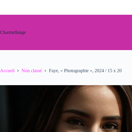
Passer
au
contenu
Charmellange
Accueil
Non classé
Faye, « Photographie », 2024 / 15 x 20