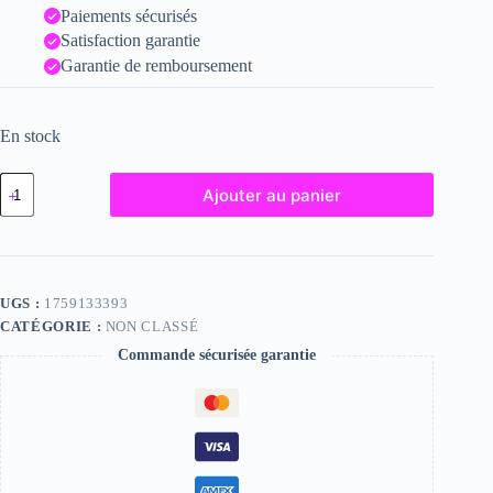
Paiements sécurisés
Satisfaction garantie
Garantie de remboursement
En stock
quantité
Ajouter au panier
de
Freya,
"Photographie",
2022
/
15
UGS :
1759133393
x
CATÉGORIE :
NON CLASSÉ
20
Commande sécurisée garantie