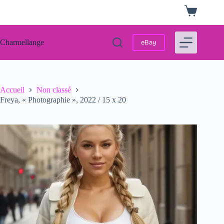
Passer
Panier
au
d’achat
contenu
Charmellange
eBay
Accueil
Non classé
Freya, « Photographie », 2022 / 15 x 20