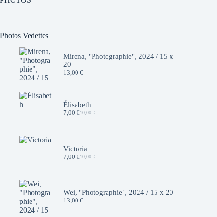
PHOTOS
Photos Vedettes
Mirena, "Photographie", 2024 / 15 x
20
13,00
€
Élisabeth
7,00
€
10,00
€
Le
Le
prix
prix
initial
actuel
était :
est :
10,00 €.
7,00 €.
Victoria
7,00
€
10,00
€
Le
Le
prix
prix
initial
actuel
était :
est :
10,00 €.
7,00 €.
Wei, "Photographie", 2024 / 15 x 20
13,00
€