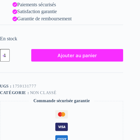
Paiements sécurisés
Satisfaction garantie
Garantie de remboursement
En stock
quantité
Ajouter au panier
de
Frigg,
"Photographie",
2023
/
15
UGS :
1759131777
x
CATÉGORIE :
NON CLASSÉ
20
Commande sécurisée garantie