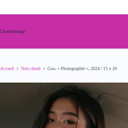
Passer
au
contenu
Charmellange
Accueil
Non classé
Gao, « Photographie », 2024 / 15 x 20