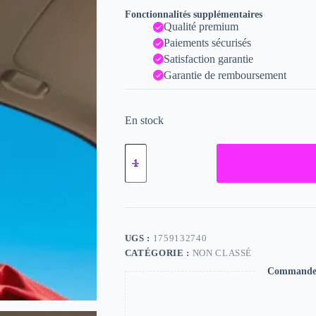
Fonctionnalités supplémentaires
Qualité premium
Paiements sécurisés
Satisfaction garantie
Garantie de remboursement
En stock
quantité
de
Gao,
"Photographie",
2024
/
15
x
UGS :
1759132740
20
CATÉGORIE :
NON CLASSÉ
Commande s