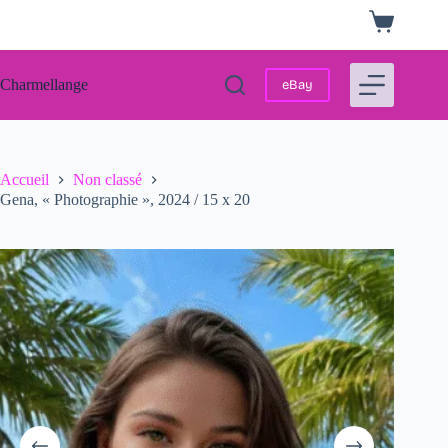
Passer
Panier
au
d’achat
contenu
Charmellange
eBay
Accueil
Non classé
Gena, « Photographie », 2024 / 15 x 20