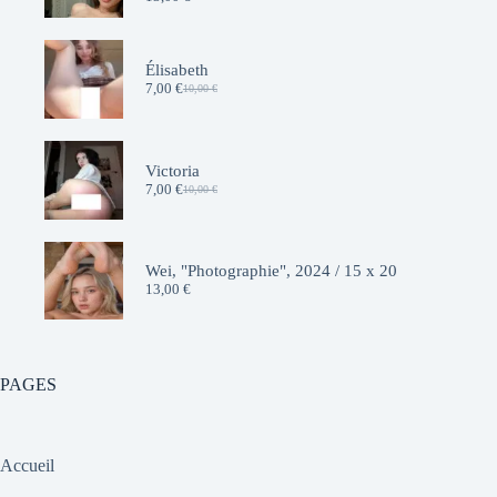
Élisabeth
7,00
€
10,00
€
Le
Le
prix
prix
initial
actuel
était :
est :
10,00 €.
7,00 €.
Victoria
7,00
€
10,00
€
Le
Le
prix
prix
initial
actuel
était :
est :
10,00 €.
7,00 €.
Wei, "Photographie", 2024 / 15 x 20
13,00
€
PAGES
Accueil