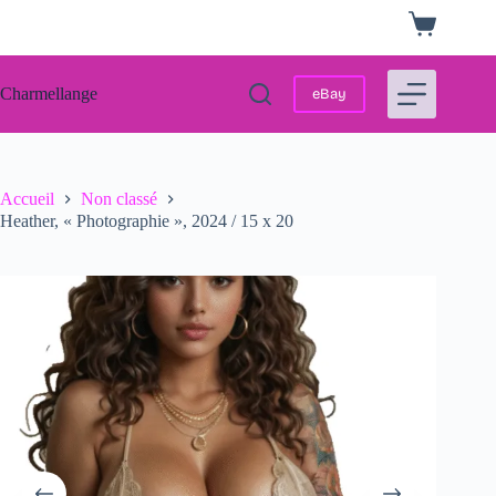
Passer
Panier
au
d’achat
contenu
Charmellange
eBay
Accueil
Non classé
Heather, « Photographie », 2024 / 15 x 20