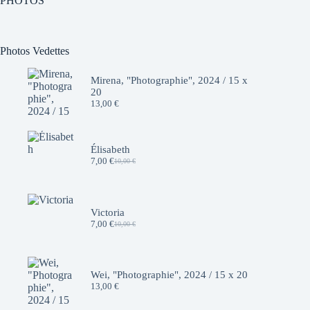
PHOTOS
Photos Vedettes
Mirena, "Photographie", 2024 / 15 x
20
13,00
€
Élisabeth
7,00
€
10,00
€
Le
Le
prix
prix
initial
actuel
était :
est :
10,00 €.
7,00 €.
Victoria
7,00
€
10,00
€
Le
Le
prix
prix
initial
actuel
était :
est :
10,00 €.
7,00 €.
Wei, "Photographie", 2024 / 15 x 20
13,00
€