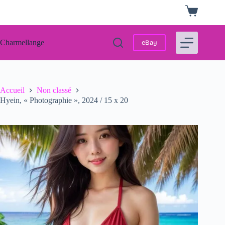
Passer
Panier
au
d’achat
contenu
Charmellange
eBay
Accueil
Non classé
Hyein, « Photographie », 2024 / 15 x 20