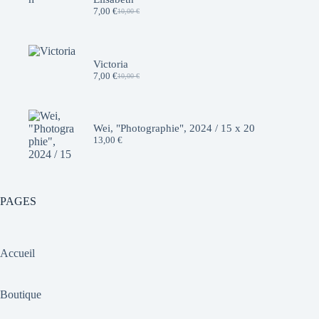
7,00
€
10,00
€
Le
Le
prix
prix
initial
actuel
était :
est :
10,00 €.
7,00 €.
Victoria
7,00
€
10,00
€
Le
Le
prix
prix
initial
actuel
était :
est :
10,00 €.
7,00 €.
Wei, "Photographie", 2024 / 15 x 20
13,00
€
PAGES
Accueil
Boutique