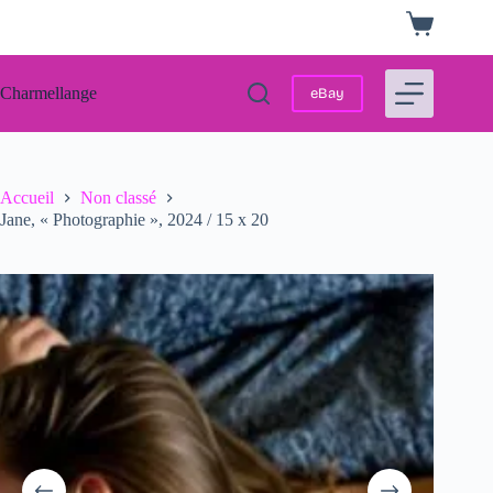
Passer
Panier
au
d’achat
contenu
Charmellange
eBay
Accueil
Non classé
Jane, « Photographie », 2024 / 15 x 20