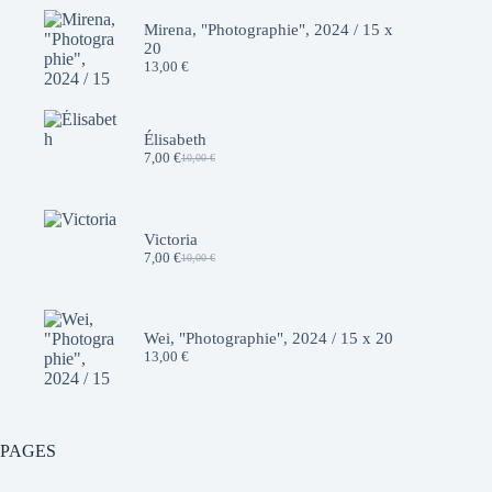
Mirena, "Photographie", 2024 / 15 x
20
13,00
€
Élisabeth
7,00
€
10,00
€
Le
Le
prix
prix
initial
actuel
était :
est :
10,00 €.
7,00 €.
Victoria
7,00
€
10,00
€
Le
Le
prix
prix
initial
actuel
était :
est :
10,00 €.
7,00 €.
Wei, "Photographie", 2024 / 15 x 20
13,00
€
PAGES