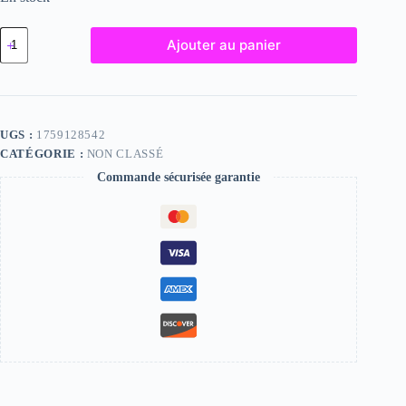
quantité
Ajouter au panier
de
Jane,
"Photographie",
2024
/
15
UGS :
1759128542
x
CATÉGORIE :
NON CLASSÉ
20
Commande sécurisée garantie