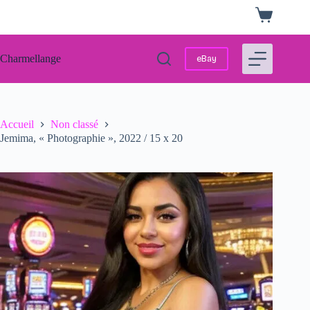
Passer
Panier
au
d’achat
contenu
Charmellange
eBay
Accueil
Non classé
Jemima, « Photographie », 2022 / 15 x 20