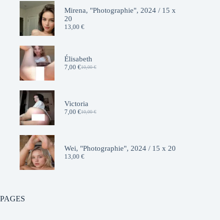
Mirena, "Photographie", 2024 / 15 x
20
13,00
€
Élisabeth
7,00
€
10,00
€
Le
Le
prix
prix
initial
actuel
était :
est :
10,00 €.
7,00 €.
Victoria
7,00
€
10,00
€
Le
Le
prix
prix
initial
actuel
était :
est :
10,00 €.
7,00 €.
Wei, "Photographie", 2024 / 15 x 20
13,00
€
PAGES