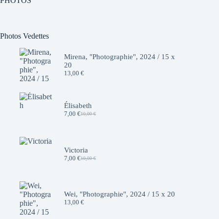
PHOTOS
Photos Vedettes
Mirena, "Photographie", 2024 / 15 x
20
13,00
€
Élisabeth
7,00
€
10,00
€
Le
Le
prix
prix
initial
actuel
était :
est :
10,00 €.
7,00 €.
Victoria
7,00
€
10,00
€
Le
Le
prix
prix
initial
actuel
était :
est :
10,00 €.
7,00 €.
Wei, "Photographie", 2024 / 15 x 20
13,00
€