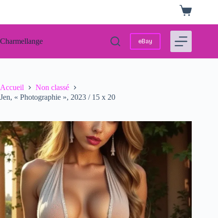
Passer
Panier
au
d’achat
contenu
Charmellange
eBay
Accueil
Non classé
Jen, « Photographie », 2023 / 15 x 20