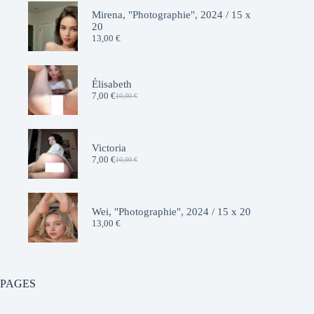
Mirena, "Photographie", 2024 / 15 x
20
13,00
€
Élisabeth
7,00
€
10,00
€
Le
Le
prix
prix
initial
actuel
était :
est :
10,00 €.
7,00 €.
Victoria
7,00
€
10,00
€
Le
Le
prix
prix
initial
actuel
était :
est :
10,00 €.
7,00 €.
Wei, "Photographie", 2024 / 15 x 20
13,00
€
PAGES