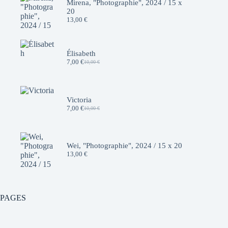
Mirena, "Photographie", 2024 / 15 x
20
13,00
€
Élisabeth
7,00
€
10,00
€
Le
Le
prix
prix
initial
actuel
était :
est :
10,00 €.
7,00 €.
Victoria
7,00
€
10,00
€
Le
Le
prix
prix
initial
actuel
était :
est :
10,00 €.
7,00 €.
Wei, "Photographie", 2024 / 15 x 20
13,00
€
PAGES