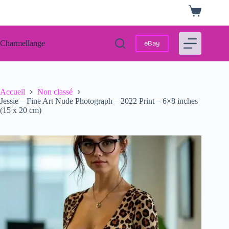
Passer
Panier
au
d’achat
contenu
Charmellange
eBay
Accueil
Non classé
Jessie – Fine Art Nude Photograph – 2022 Print – 6×8 inches
(15 x 20 cm)