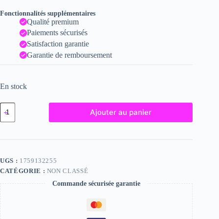
Fonctionnalités supplémentaires
Qualité premium
Paiements sécurisés
Satisfaction garantie
Garantie de remboursement
En stock
quantité
Ajouter au panier
de
Jessie
-
Fine
Art
Nude
UGS :
1759132255
Photograph
CATÉGORIE :
NON CLASSÉ
-
2022
Commande sécurisée garantie
Print
-
6x8
inches