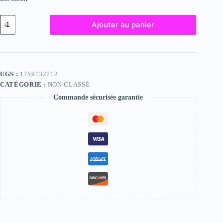
quantité
Ajouter au panier
de
Josee,
"Photographie",
2023
/
15
UGS :
1759132712
x
CATÉGORIE :
NON CLASSÉ
20
Commande sécurisée garantie