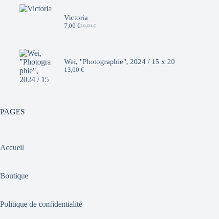
était :
est :
10,00 €.
7,00 €.
Victoria
7,00
€
10,00
€
Le
Le
prix
prix
initial
actuel
était :
est :
10,00 €.
7,00 €.
Wei, "Photographie", 2024 / 15 x 20
13,00
€
PAGES
Accueil
Boutique
Politique de confidentialité