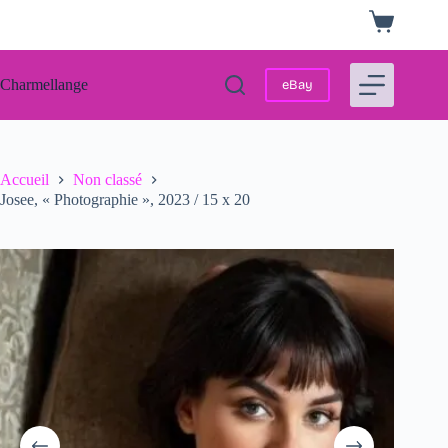
Passer
Panier
au
d’achat
contenu
Charmellange
eBay
Accueil
Non classé
Josee, « Photographie », 2023 / 15 x 20