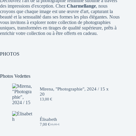
Découvrez l'art de la photographie féminine sublimé à travers
des impressions d'exception. Chez
Charmellange
, nous
croyons que chaque image est une œuvre d'art, capturant la
beauté et la sensualité dans ses formes les plus élégantes. Nous
vous invitons à explorer notre collection de photographies
uniques, transformées en tirages de qualité supérieure, prêts à
enrichir votre collection ou à être offerts en cadeau.
PHOTOS
Photos Vedettes
Mirena, "Photographie", 2024 / 15 x
20
13,00
€
Élisabeth
7,00
€
10,00
€
Le
Le
prix
prix
initial
actuel