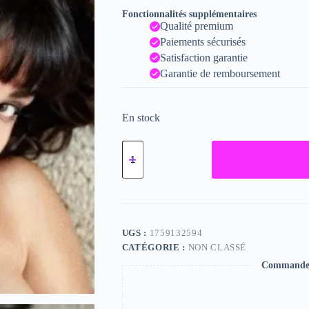
Fonctionnalités supplémentaires
Qualité premium
Paiements sécurisés
Satisfaction garantie
Garantie de remboursement
En stock
quantité
de
Josee,
"Photographie",
2023
/
15
x
UGS :
1759132594
20
CATÉGORIE :
NON CLASSÉ
Commande s