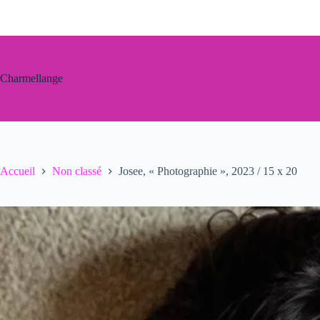
Passer
au
contenu
Charmellange
Accueil
Non classé
Josee, « Photographie », 2023 / 15 x 20