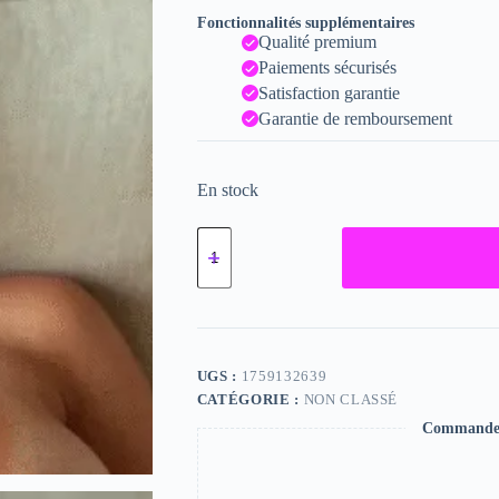
Fonctionnalités supplémentaires
Qualité premium
Paiements sécurisés
Satisfaction garantie
Garantie de remboursement
En stock
quantité
de
Josee,
"Photographie",
2023
/
15
x
UGS :
1759132639
20
CATÉGORIE :
NON CLASSÉ
Commande s