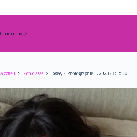
Passer
au
contenu
Charmellange
Accueil
Non classé
Josee, « Photographie », 2023 / 15 x 20