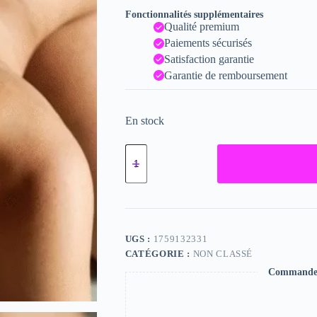
Fonctionnalités supplémentaires
Qualité premium
Paiements sécurisés
Satisfaction garantie
Garantie de remboursement
En stock
quantité
de
Josee,
"Photographie",
2023
/
15
x
UGS :
1759132331
20
CATÉGORIE :
NON CLASSÉ
Commande s