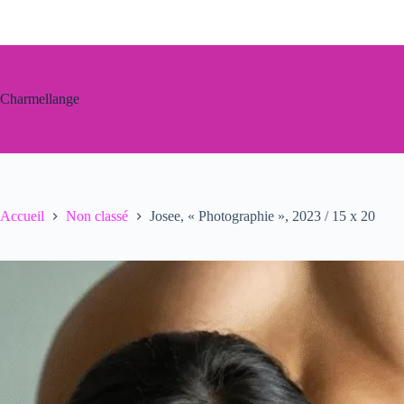
Passer
au
contenu
Charmellange
Accueil
Non classé
Josee, « Photographie », 2023 / 15 x 20