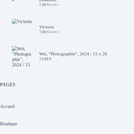
7,00
€
10,00
€
Le
Le
prix
prix
initial
actuel
était :
est :
10,00 €.
7,00 €.
Victoria
7,00
€
10,00
€
Le
Le
prix
prix
initial
actuel
était :
est :
10,00 €.
7,00 €.
Wei, "Photographie", 2024 / 15 x 20
13,00
€
PAGES
Accueil
Boutique