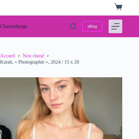
Passer
Panier
au
d’achat
contenu
Charmellange
eBay
Accueil
Non classé
Karah, « Photographie », 2024 / 15 x 20