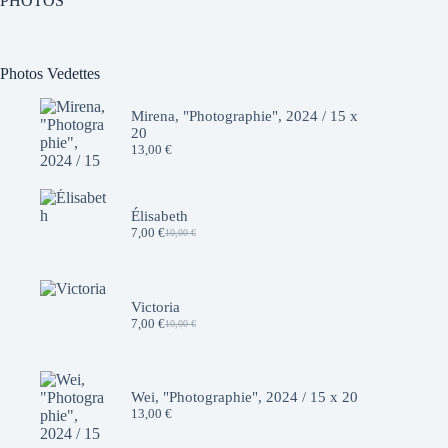
PHOTOS
Photos Vedettes
Mirena, "Photographie", 2024 / 15 x
20
13,00
€
Élisabeth
7,00
€
10,00
€
Le
Le
prix
prix
initial
actuel
était :
est :
10,00 €.
7,00 €.
Victoria
7,00
€
10,00
€
Le
Le
prix
prix
initial
actuel
était :
est :
10,00 €.
7,00 €.
Wei, "Photographie", 2024 / 15 x 20
13,00
€