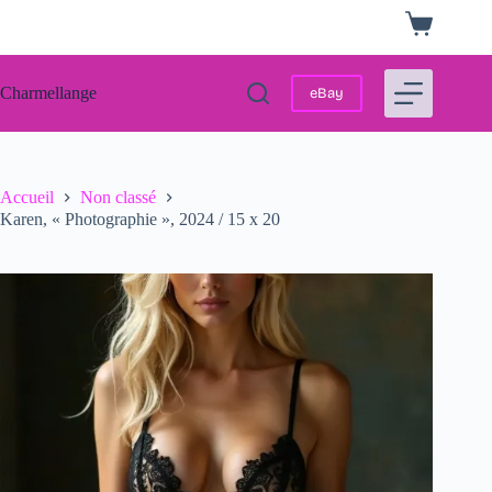
Passer
Panier
au
d’achat
contenu
Charmellange
eBay
Accueil
Non classé
Karen, « Photographie », 2024 / 15 x 20