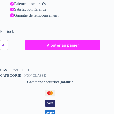
Paiements sécurisés
Satisfaction garantie
Garantie de remboursement
En stock
quantité
Ajouter au panier
de
Karen,
"Photographie",
2024
/
15
UGS :
1759131651
x
CATÉGORIE :
NON CLASSÉ
20
Commande sécurisée garantie