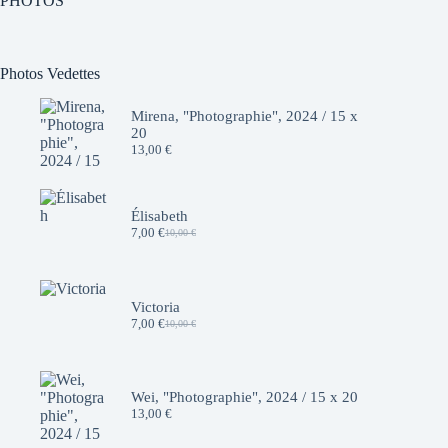
PHOTOS
Photos Vedettes
Mirena, "Photographie", 2024 / 15 x
20
13,00
€
Élisabeth
7,00
€
10,00
€
Le
Le
prix
prix
initial
actuel
était :
est :
10,00 €.
7,00 €.
Victoria
7,00
€
10,00
€
Le
Le
prix
prix
initial
actuel
était :
est :
10,00 €.
7,00 €.
Wei, "Photographie", 2024 / 15 x 20
13,00
€