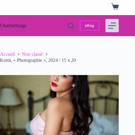
Passer
Panier
au
d’achat
contenu
Charmellange
eBay
Accueil
Non classé
Komi, « Photographie », 2024 / 15 x 20