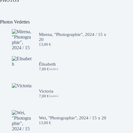
PHOTOS
Photos Vedettes
Mirena, "Photographie", 2024 / 15 x
20
13,00
€
Élisabeth
7,00
€
10,00
€
Le
Le
prix
prix
initial
actuel
était :
est :
10,00 €.
7,00 €.
Victoria
7,00
€
10,00
€
Le
Le
prix
prix
initial
actuel
était :
est :
10,00 €.
7,00 €.
Wei, "Photographie", 2024 / 15 x 20
13,00
€