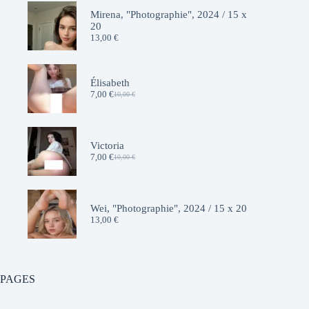
Mirena, "Photographie", 2024 / 15 x
20
13,00
€
Élisabeth
7,00
€
10,00
€
Le
Le
prix
prix
initial
actuel
était :
est :
10,00 €.
7,00 €.
Victoria
7,00
€
10,00
€
Le
Le
prix
prix
initial
actuel
était :
est :
10,00 €.
7,00 €.
Wei, "Photographie", 2024 / 15 x 20
13,00
€
PAGES