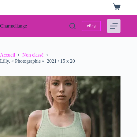
Passer
Panier
au
d’achat
contenu
Charmellange
eBay
Accueil
Non classé
Lilly, « Photographie », 2021 / 15 x 20