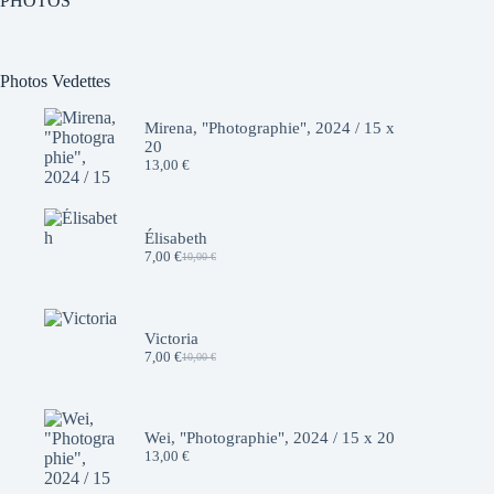
PHOTOS
Photos Vedettes
Mirena, "Photographie", 2024 / 15 x
20
13,00
€
Élisabeth
7,00
€
10,00
€
Le
Le
prix
prix
initial
actuel
était :
est :
10,00 €.
7,00 €.
Victoria
7,00
€
10,00
€
Le
Le
prix
prix
initial
actuel
était :
est :
10,00 €.
7,00 €.
Wei, "Photographie", 2024 / 15 x 20
13,00
€