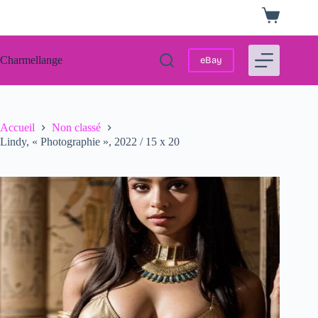
Passer
Panier
au
d’achat
contenu
Charmellange
eBay
Accueil
Non classé
Lindy, « Photographie », 2022 / 15 x 20