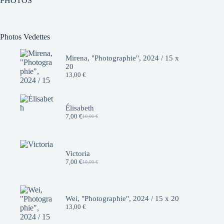
PHOTOS
Photos Vedettes
Mirena, "Photographie", 2024 / 15 x
20
13,00
€
Élisabeth
7,00
€
10,00
€
Le
Le
prix
prix
initial
actuel
était :
est :
10,00 €.
7,00 €.
Victoria
7,00
€
10,00
€
Le
Le
prix
prix
initial
actuel
était :
est :
10,00 €.
7,00 €.
Wei, "Photographie", 2024 / 15 x 20
13,00
€