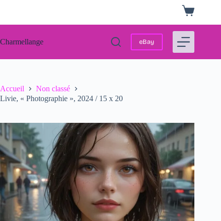
Passer
Panier
au
d’achat
contenu
Charmellange
eBay
Accueil
Non classé
Livie, « Photographie », 2024 / 15 x 20