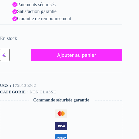
Paiements sécurisés
Satisfaction garantie
Garantie de remboursement
En stock
quantité
Ajouter au panier
de
Livie,
"Photographie",
2024
/
15
UGS :
1759135262
x
CATÉGORIE :
NON CLASSÉ
20
Commande sécurisée garantie