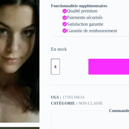
Fonctionnalités supplémentaires
Qualité premium
Paiements sécurisés
Satisfaction garantie
Garantie de remboursement
En stock
quantité
de
Lizzie,
"Photographie",
2024
/
15
x
UGS :
1759136634
20
CATÉGORIE :
NON CLASSÉ
Commande s