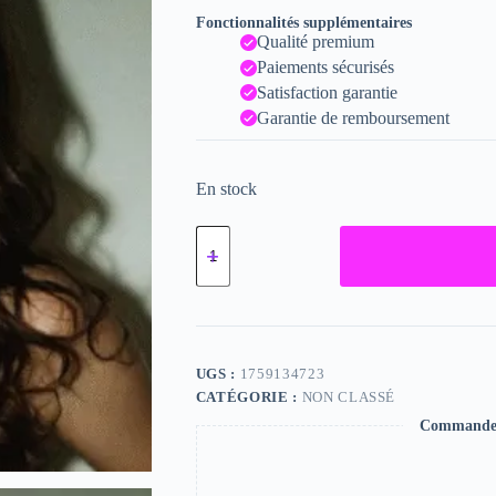
Fonctionnalités supplémentaires
Qualité premium
Paiements sécurisés
Satisfaction garantie
Garantie de remboursement
En stock
quantité
de
Lora,
"Photographie",
2024
/
15
x
UGS :
1759134723
20
CATÉGORIE :
NON CLASSÉ
Commande s