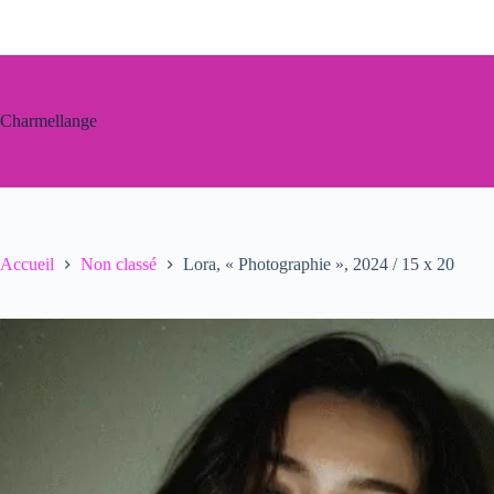
Passer
au
contenu
Charmellange
Accueil
Non classé
Lora, « Photographie », 2024 / 15 x 20